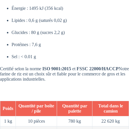
Énergie : 1495 kJ (356 kcal)
Lipides : 0,6 g (saturés 0,02 g)
Glucides : 80 g (sucres 2,2 g)
Protéines : 7,6 g
Sel : < 0.01 g
Certifié selon la norme
ISO 9001:2015
et
FSSC 22000/HACCP
Notre
farine de riz est un choix sûr et fiable pour le commerce de gros et les
applications industrielles.
Quantité par boîte
Quantité par
Total dans le
Poids
/ pile
palette
camion
1 kg
10 pièces
780 kg
22 620 kg