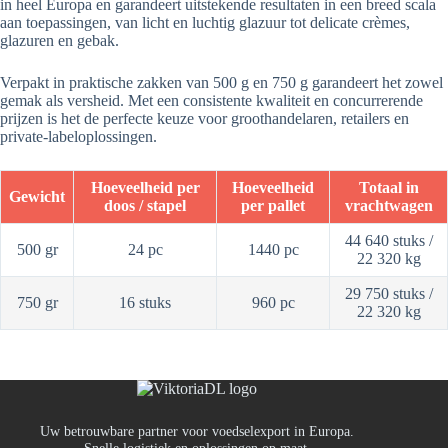
in heel Europa en garandeert uitstekende resultaten in een breed scala
aan toepassingen, van licht en luchtig glazuur tot delicate crèmes,
glazuren en gebak.
Verpakt in praktische zakken van 500 g en 750 g garandeert het zowel
gemak als versheid. Met een consistente kwaliteit en concurrerende
prijzen is het de perfecte keuze voor groothandelaren, retailers en
private-labeloplossingen.
Hoeveelheid per
Hoeveelheid
Totaal in
Gewicht
doos / stapel
per pallet
vrachtwagen
44 640 stuks /
500 gr
24 pc
1440 pc
22 320 kg
29 750 stuks /
750 gr
16 stuks
960 pc
22 320 kg
Uw betrouwbare partner voor voedselexport in Europa.