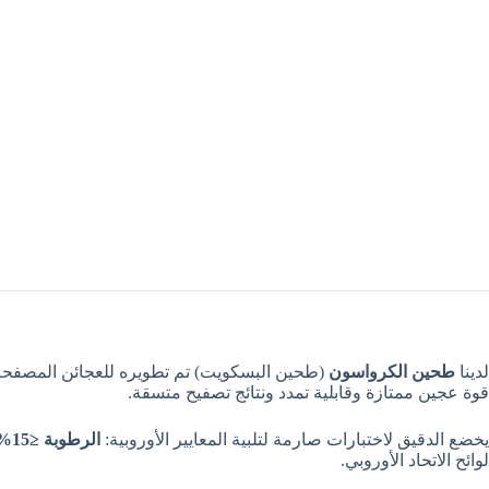
لدينا
طحين الكرواسون
(طحين البسكويت) تم تطويره للعجائن المصفحة 
قوة عجين ممتازة وقابلية تمدد ونتائج تصفيح متسقة.
يخضع الدقيق لاختبارات صارمة لتلبية المعايير الأوروبية:
الرطوبة ≤15%
لوائح الاتحاد الأوروبي.