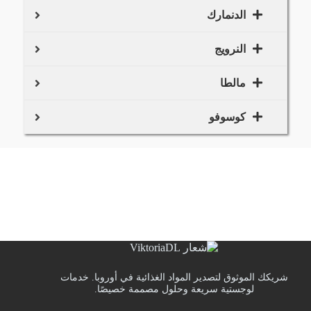
الدنمارك
النرويج
مالطا
كوسوفو
شريكك الموثوق لتصدير المواد الغذائية في أوروبا. خدمات
لوجستية سريعة وحلول مصممة خصيصًا.